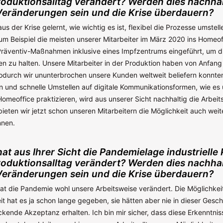
oduktionsalltag verändert? Werden dies nachhal
eränderungen sein und die Krise überdauern?
aus der Krise gelernt, wie wichtig es ist, flexibel die Prozesse umstel
um Beispiel die meisten unserer Mitarbeiter im März 2020 ins Homeof
räventiv-Maßnahmen inklusive eines Impfzentrums eingeführt, um d
en zu halten. Unsere Mitarbeiter in der Produktion haben von Anfang
durch wir ununterbrochen unsere Kunden weltweit beliefern konnten
en und schnelle Umstellen auf digitale Kommunikationsformen, wie es
Homeoffice praktizieren, wird aus unserer Sicht nachhaltig die Arbeit
ieten wir jetzt schon unseren Mitarbeitern die Möglichkeit auch weit
nnen.
hat aus Ihrer Sicht die Pandemielage industrielle
oduktionsalltag verändert? Werden dies nachhal
eränderungen sein und die Krise überdauern?
 hat die Pandemie wohl unsere Arbeitsweise verändert. Die Möglichkeit
 hat es ja schon lange gegeben, sie hätten aber nie in dieser Gesch
ckende Akzeptanz erhalten. Ich bin mir sicher, dass diese Erkenntni