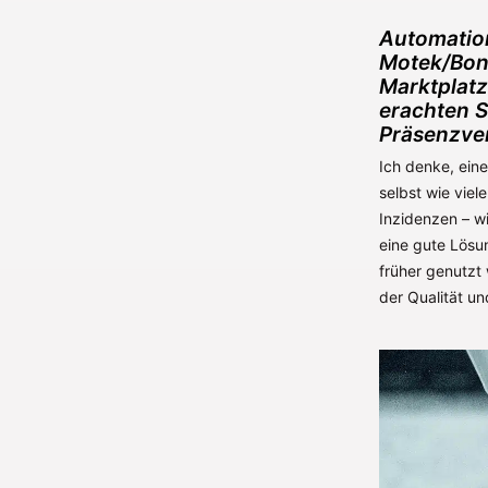
Automation
Motek/Bond
Marktplatz
erachten S
Präsenzver
Ich denke, ein
selbst wie vie
Inzidenzen – wi
eine gute Lösu
früher genutzt
der Qualität un