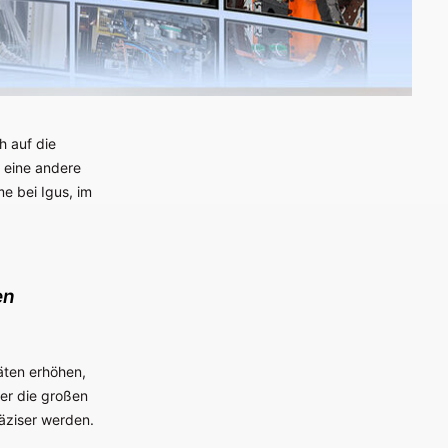
h auf die
 eine andere
e bei Igus, im
en
äten erhöhen,
ier die großen
äziser werden.