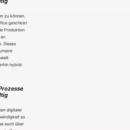
tig
len zu können.
fice geschickt
ie Produktion
 an
. Dieses
 unsere
swelt
erhin hybrid
 Prozesse
tig
en digitaler
windigkeit so
sse auch über