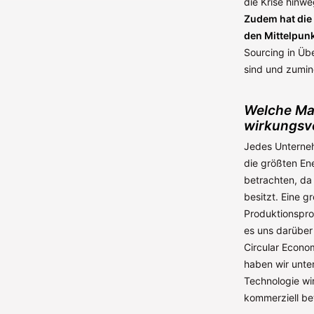
die Krise hinw
Zudem hat die 
den Mittelpunk
Sourcing in Üb
sind und zumind
Welche Ma
wirkungsv
Jedes Unterneh
die größten En
betrachten, da
besitzt. Eine 
Produktionsproz
es uns darüber 
Circular Econo
haben wir unte
Technologie wi
kommerziell bet