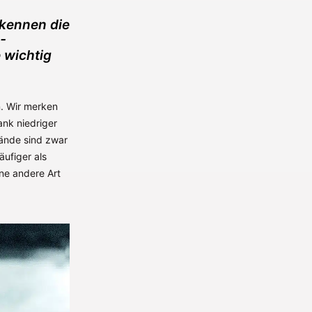
 kennen die
-
 wichtig
n. Wir merken
nk niedriger
tände sind zwar
äufiger als
ne andere Art