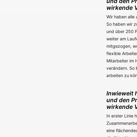
und den Pr
wirkende V
Wir haben alle 
So haben wir z
und über 250 P
weiter am Lauf
mitgezogen, wo
flexible Arbeit
Mitarbeiter im 
verändern. So b
arbeiten zu kö
Inwieweit 
und den Pr
wirkende V
In erster Linie
Zusammenarbeit
eine flächende