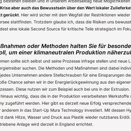
eg bestehen bleiben und in unserem Arbeitsalltag neue Möglichkeiten
Krise aber auch das Bewusstsein über den Wert lokaler Zulieferke
t gerückt
. Hier wird sicher mit dem Wegfall der Restriktionen wieder 
ersee stattfinden. Trotzdem glaube ich, dass die Risiken uns bewus
est eine lokale Second Source für kritische Teile strategisch im Fok
ßnahmen oder Methoden halten Sie für besonde
oll, um einer klimaneutralen Produktion näher
men sollte sich selbst und seine Prozesse infrage stellen und neue 
ergietreiber suchen. Die Methoden und Maßnahmen sind dabei indivi
 jedes Unternehmen andere Stellschrauben für eine Einsparungen de
große Chance sehen wir in der Energierückgewinnung aus den eigene
essen. Diese nutzen wir zum Beispiel auch bei uns in der Extrusion. G
hinaus wichtig, dass die in der Produktion verarbeiteten Werkstoffe 
my zugeführt werden. Hier gibt es derzeit neue Erfolg versprechende
r anderem in das Start-Up Mura Technology investiert. Mit dessen 
rd dank Hitze, Wasser und Druck aus Plastik wieder nutzbares Erdöl. 
riebene Anlage wird derzeit in England errichtet.