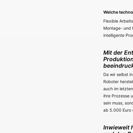
Welche techno
Flexible Arbeit
Montage- und H
intelligente Pr
Mit der En
Produktio
beeindruck
Da wir selbst 
Roboter herstel
auch im letzte
ihre Prozesse 
sein muss, son
ab 5.000 Euro 
Inwieweit 