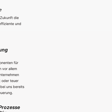
?
 Zukunft die
ffiziente und
lung
onenten für
h vor allem
Unternehmen
 oder teuer
bei uns bereits
euerung.
 Prozesse