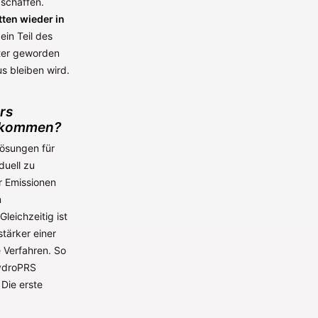
 schaffen.
tten wieder in
ein Teil des
ster geworden
us bleiben wird.
rs
zukommen?
Lösungen für
duell zu
r Emissionen
n
leichzeitig ist
stärker einer
 Verfahren. So
HydroPRS
Die erste