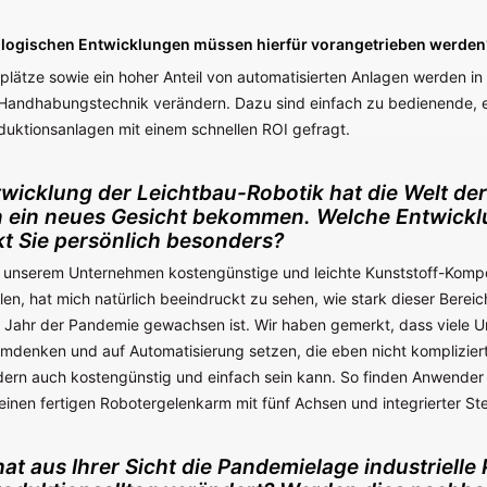
logischen Entwicklungen müssen hierfür vorangetrieben werden
splätze sowie ein hoher Anteil von automatisierten Anlagen werden in
andhabungstechnik verändern. Dazu sind einfach zu bedienende, e
oduktionsanlagen mit einem schnellen ROI gefragt.
twicklung der Leichtbau-Robotik hat die Welt der
n ein neues Gesicht bekommen. Welche Entwick
t Sie persönlich besonders?
in unserem Unternehmen kostengünstige und leichte Kunststoff-Komp
len, hat mich natürlich beeindruckt zu sehen, wie stark dieser Bereic
n Jahr der Pandemie gewachsen ist. Wir haben gemerkt, dass viele 
umdenken und auf Automatisierung setzen, die eben nicht kompliziert
dern auch kostengünstig und einfach sein kann. So finden Anwender 
einen fertigen Robotergelenkarm mit fünf Achsen und integrierter St
hat aus Ihrer Sicht die Pandemielage industrielle