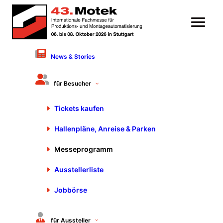
News & Stories
für Besucher
Tickets kaufen
Hallenpläne, Anreise & Parken
Messeprogramm
Messeprogramm:
Ausstellerliste
Ausstellerforum,
Jobbörse
Fachvorträge und Webcasts
Die Leitmesse Motek lädt Sie herzlich ein,
für Aussteller