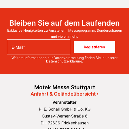
Bleiben Sie auf dem Laufenden
Exklusive Neuigkeiten zu Ausstellern, Messeprogramm, Sonderschauen
und vielem mehr.
Registrieren
Weitere Informationen zur Datenverarbeitung finden Sie in unserer
Datenschutzerklärung
.
Motek Messe Stuttgart
Anfahrt & Geländeübersicht ›
Veranstalter
P. E. Schall GmbH & Co. KG
Gustav-Werner-Straße 6
D – 72636 Frickenhausen