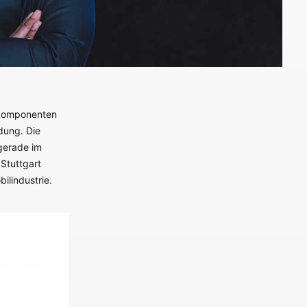
skomponenten
dung. Die
 gerade im
Stuttgart
ilindustrie.