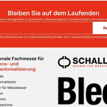
Bleiben Sie auf dem Laufenden
usive Neuigkeiten zu Ausstellern, Messeprogramm, Sonderschauen und vielem 
Re
ere Informationen zur Datenverarbeitung finden Sie in unserer
Datenschutzerklä
ionale Fachmesse für
ons- und
automatisierung
es
formationen
n für Messebauer
en
amm
zeichnis