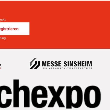
mehr.
gistrieren
rung
.