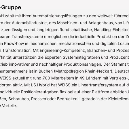
-Gruppe
 zählt mit ihren Automatisierungslösungen zu den weltweit führen
n der Automobilindustrie, des Maschinen- und Anlagenbaus, von Lif
e zuverlässigen und langlebigen Rundschalttische, Handling-Einheiten
nearen Transfersysteme ermöglichen die industrielle Produktion der 
in Know-how in mechanischen, mechatronischen und digitalen Lös
len Transformation. Mit Engineering-Kompetenz, Branchen- und Proze
ffinität unterstützen die Experten Systemintegratoren und Produzen
rieb innovativer und nachhaltiger Produktionsanlagen. Der Stammsit
enunternehmens ist in Buchen (Metropolregion Rhein-Neckar), Deutsc
WEISS aktuell mit rund 700 Mitarbeitern in 49 Ländern mit Vertriebs-
dorten aktiv. Mit LS Hybrid hat WEISS ein Lineartransfersystem auf 
ndividuelle Positionieraufgaben flexibel auf einer Plattform abbilden
en, Schrauben, Pressen oder Bedrucken – gerade in der Kleinteilem
 Vorteile.