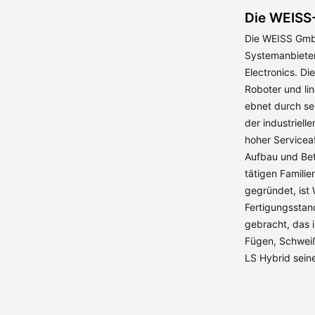
Die WEISS
Die WEISS GmbH
Systemanbieter
Electronics. Di
Roboter und li
ebnet durch se
der industriel
hoher Servicea
Aufbau und Bet
tätigen Famili
gegründet, ist 
Fertigungsstan
gebracht, das i
Fügen, Schweiß
LS Hybrid seine