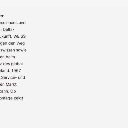
den
esciences und
, Delta-
Zukunft. WEISS
ungen den Weg
sswissen sowie
ten beim
z des global
hland. 1967
, Service- und
den Markt
 kann. Ob
ontage zeigt