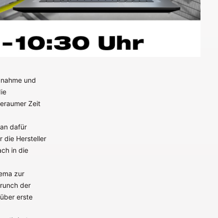
iebnahme und
ie
geraumer Zeit
an dafür
 die Hersteller
ch in die
hema zur
Brunch der
über erste