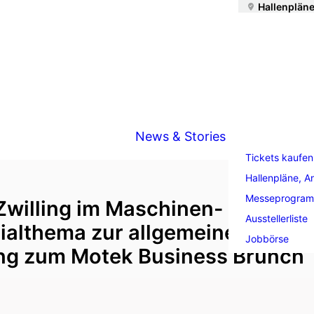
Hallenpläne
News & Stories
Tickets kaufen
Hallenpläne, A
Messeprogra
 Zwilling im Maschinen- und Anl
Ausstellerliste
ialthema zur allgemeinen Notwe
Jobbörse
ung zum Motek Business Brunch