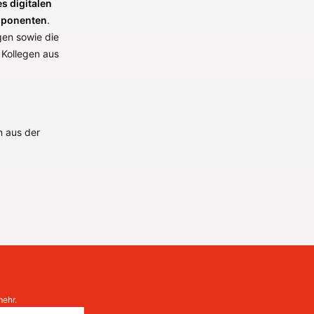
es digitalen
omponenten
.
gen sowie die
 Kollegen aus
n aus der
mehr.