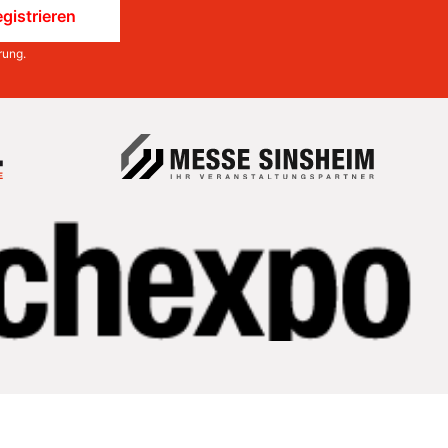
gistrieren
rung
.