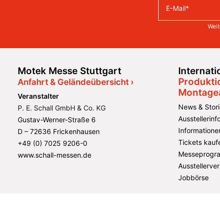
Weit
Motek Messe Stuttgart
Internat
Produkti
Anfahrt & Geländeübersicht ›
Montage
Veranstalter
News & Stori
P. E. Schall GmbH & Co. KG
Ausstellerin
Gustav-Werner-Straße 6
Informatione
D – 72636 Frickenhausen
Tickets kauf
+49 (0) 7025 9206-0
Messeprogr
www.schall-messen.de
Ausstellerver
Jobbörse