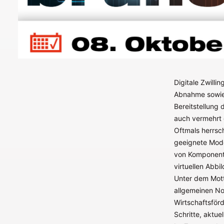
Digitale Zwill
Abnahme sowie 
Bereitstellung 
auch vermehrt 
Oftmals herrsc
geeignete Mode
von Komponenten
virtuellen Abbi
Unter dem Mott
allgemeinen No
Wirtschaftsför
Schritte, aktu