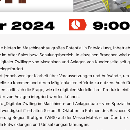
inge bieten im Maschinenbau großes Potential in Entwicklung, Inbetr
im After Sales bzw. Schulungsbereich. In einzelnen Branchen wird d
digitaler Zwillinge von Maschinen und Anlagen von Kundenseite seit 
eingefordert.
ht jedoch weniger Klarheit über Voraussetzungen und Aufwände, um 
lle zu kommen und deren Möglichkeiten effektiv zu nutzen. Auch für
 stellt sich die Frage, wie die digitalen Modelle ihrer Produkte einfa
lder von Anlagen integriert werden können.
o „Digitaler Zwilling im Maschinen- und Anlagenbau – vom Spezialt
twendigkeit?“ erhalten Sie am 8. Oktober im Rahmen des Business 
derung Region Stuttgart (WRS) auf der Messe Motek einen Überblick 
elle Entwicklungen und Umsetzungserfahrungen.