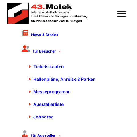
News & Stories
INDUSTRIAL Production
für Besucher
Forum: „Keine Angst vor KI –
Potenziale nutzen,
Tickets kaufen
wettbewerbsfähig bleiben“
Hallenpläne, Anreise & Parken
Messeprogramm
Ausstellerliste
Jobbörse
für Aussteller