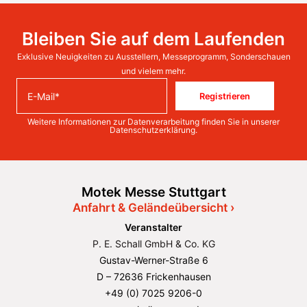
Bleiben Sie auf dem Laufenden
Exklusive Neuigkeiten zu Ausstellern, Messeprogramm, Sonderschauen
und vielem mehr.
Registrieren
Weitere Informationen zur Datenverarbeitung finden Sie in unserer
Datenschutzerklärung
.
Motek Messe Stuttgart
Anfahrt & Geländeübersicht ›
Veranstalter
P. E. Schall GmbH & Co. KG
Gustav-Werner-Straße 6
D – 72636 Frickenhausen
+49 (0) 7025 9206-0