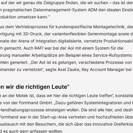
uf der wir genau die Zielgruppe finden, die wir suchen – das ist der
em pragmatischen Datenmanagement-System ADM den idealen Einstie
Produktion umsetzen kann.“
aus dem Vertriebsprozess für kundenspezifische Montagetechnik, der
ertigung mit 3D-Druck, der variantenflexiblen Serienmontage sowie de
ate der Arena of Integration digitalisierte, vernetzte Produktionsab
ch gemacht. Auch RAFI war bei der AoI mit einem System für die
erung manueller Arbeitsplätze am Beispiel eines Service-Rufsystems 
hlen generiert. „Der AoI ist es gelungen, verschiedene Prozesse vo
teinander zu vernetzen“, sagte Axel Zauke, Key Account Manager bei 
en wir die richtigen Leute“
an der Motek ist, dass wir hier die richtigen Leute treffen“, konstatie
te von der Formhand GmbH. „Dazu gehören Systemintegratoren und K
Handhabungsprozesse einsteigen wollen. Die sind alle hier, und desh
. Formhand war in der Start-up-Area vertreten und hochzufrieden übe
Austausch mit den Besuchern, die sich über das innovative Greiferki
d es auch gern anfassen wollten.