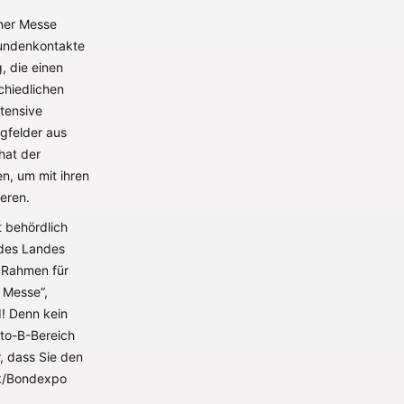
iner Messe
Kundenkontakte
, die einen
chiedlichen
tensive
gfelder aus
hat der
n, um mit ihren
eren.
 behördlich
 des Landes
 Rahmen für
 Messe“,
d! Denn kein
-to-B-Bereich
r, dass Sie den
ek/Bondexpo