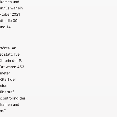
n kamen und
en.“Es war ein
Oktober 2021
tte die 39.
und 14.
tönte. An
 statt, live
ührerin der P.
 Ort waren 453
tmeter
-Start der
seduo
übertraf
controlling der
n kamen und
en.“