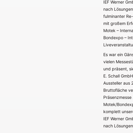
IEF Werner Gmb
nach Lösungen 
fulminanter Re
mit großem Erfo
Motek – Intern
Bondexpo – Int
Liveveranstaltu
Es war ein Gän
vielen Messestä
und präsent, sie
E. Schall GmbH
Aussteller aus
Bruttofläche ve
Präsenzmesse a
Motek/Bondexpo
komplett unsere
IEF Werner Gmb
nach Lösungen 