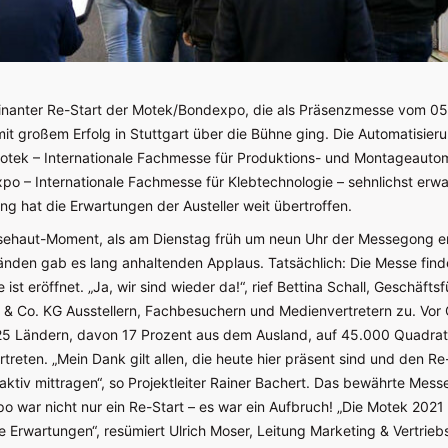
minanter Re-Start der Motek/Bondexpo, die als Präsenzmesse vom 05.
it großem Erfolg in Stuttgart über die Bühne ging. Die Automatisie
Motek – Internationale Fachmesse für Produktions- und Montageautom
po – Internationale Fachmesse für Klebtechnologie – sehnlichst erwar
ng hat die Erwartungen der Austeller weit übertroffen.
sehaut-Moment, als am Dienstag früh um neun Uhr der Messegong er
nden gab es lang anhaltenden Applaus. Tatsächlich: Die Messe findet
 ist eröffnet. „Ja, wir sind wieder da!“, rief Bettina Schall, Geschäftsf
 & Co. KG Ausstellern, Fachbesuchern und Medienvertretern zu. Vor
 25 Ländern, davon 17 Prozent aus dem Ausland, auf 45.000 Quadra
rtreten. „Mein Dank gilt allen, die heute hier präsent sind und den Re
ktiv mittragen“, so Projektleiter Rainer Bachert. Das bewährte Mes
 war nicht nur ein Re-Start – es war ein Aufbruch! „Die Motek 2021 
 Erwartungen“, resümiert Ulrich Moser, Leitung Marketing & Vertriebs