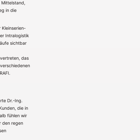
 Mittelstand,
g in die
 Kleinserien-
r Intralogistik
läufe sichtbar
vertreten, das
n verschiedenen
RAFI.
rte Dr.-Ing.
unden, die in
alb fühlen wir
r den regen
ssen