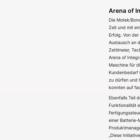
Arena of I
Die Motek/Bond
Zeit und mit e
Erfolg. Von de
Austausch an d
Zettlmeier, Tec
Arena of Integ
Maschine für d
Kundenbedarf ko
zu dürfen und 
konnten auf fa
Ebenfalls Teil
Funktionalität 
Fertigungssteu
einer Batterie-
Produktmanage
„Diese Initiati