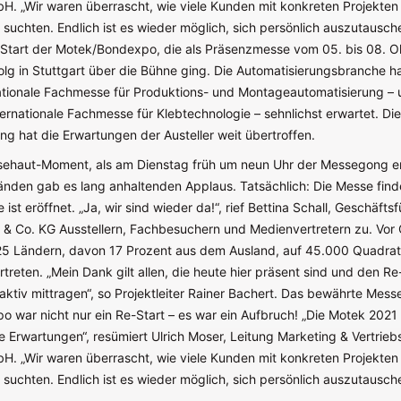
H. „Wir waren überrascht, wie viele Kunden mit konkreten Projekte
suchten. Endlich ist es wieder möglich, sich persönlich auszutausch
-Start der Motek/Bondexpo, die als Präsenzmesse vom 05. bis 08. 
lg in Stuttgart über die Bühne ging. Die Automatisierungsbranche ha
ationale Fachmesse für Produktions- und Montageautomatisierung – 
ernationale Fachmesse für Klebtechnologie – sehnlichst erwartet. Die
ng hat die Erwartungen der Austeller weit übertroffen.
sehaut-Moment, als am Dienstag früh um neun Uhr der Messegong er
nden gab es lang anhaltenden Applaus. Tatsächlich: Die Messe findet
 ist eröffnet. „Ja, wir sind wieder da!“, rief Bettina Schall, Geschäftsf
 & Co. KG Ausstellern, Fachbesuchern und Medienvertretern zu. Vor
 25 Ländern, davon 17 Prozent aus dem Ausland, auf 45.000 Quadra
rtreten. „Mein Dank gilt allen, die heute hier präsent sind und den Re
ktiv mittragen“, so Projektleiter Rainer Bachert. Das bewährte Mes
 war nicht nur ein Re-Start – es war ein Aufbruch! „Die Motek 2021 
 Erwartungen“, resümiert Ulrich Moser, Leitung Marketing & Vertriebs
H. „Wir waren überrascht, wie viele Kunden mit konkreten Projekte
suchten. Endlich ist es wieder möglich, sich persönlich auszutausch