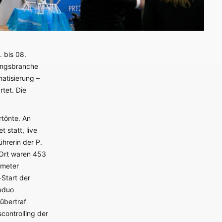
 bis 08.
rungsbranche
atisierung –
tet. Die
tönte. An
 statt, live
ührerin der P.
 Ort waren 453
tmeter
-Start der
seduo
übertraf
controlling der