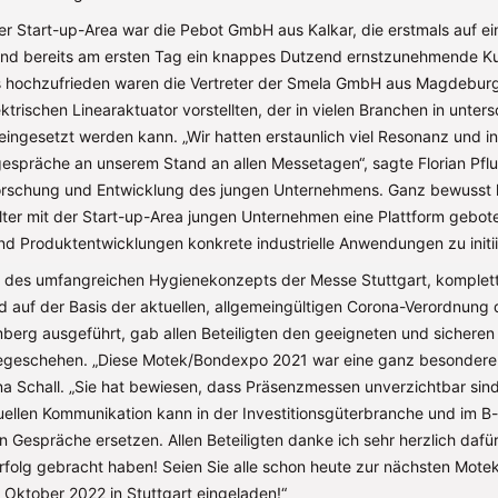
der Start-up-Area war die Pebot GmbH aus Kalkar, die erstmals auf e
und bereits am ersten Tag ein knappes Dutzend ernstzunehmende 
ls hochzufrieden waren die Vertreter der Smela GmbH aus Magdeburg
trischen Linearaktuator vorstellten, der in vielen Branchen in unters
ngesetzt werden kann. „Wir hatten erstaunlich viel Resonanz und in
spräche an unserem Stand an allen Messetagen“, sagte Florian Pflu
orschung und Entwicklung des jungen Unternehmens. Ganz bewusst 
ter mit der Start-up-Area jungen Unternehmen eine Plattform gebote
nd Produktentwicklungen konkrete industrielle Anwendungen zu initii
des umfangreichen Hygienekonzepts der Messe Stuttgart, komplett
 auf der Basis der aktuellen, allgemeingültigen Corona-Verordnung
erg ausgeführt, gab allen Beteiligten den geeigneten und sicheren
egeschehen. „Diese Motek/Bondexpo 2021 war eine ganz besondere
ina Schall. „Sie hat bewiesen, dass Präsenzmessen unverzichtbar sin
tuellen Kommunikation kann in der Investitionsgüterbranche und im B
n Gespräche ersetzen. Allen Beteiligten danke ich sehr herzlich dafü
rfolg gebracht haben! Seien Sie alle schon heute zur nächsten Mot
 Oktober 2022 in Stuttgart eingeladen!“