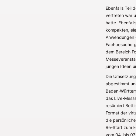
Ebenfalls Teil 
vertreten war 
hatte. Ebenfal
kompakten, elek
Anwendungen ei
Fachbesucherge
dem Bereich F
Messeveranstal
jungen Ideen u
Die Umsetzung 
abgestimmt und
Baden-Württemb
das Live-Mess
resümiert Bett
Format der vir
die persönliche
Re-Start zum E
vom 04. bis 07.