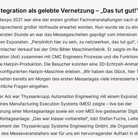
ntegration als gelebte Vernetzung – „Das tut gut!
expo 2021 war eine der ersten großen Fachveranstaltungen nach d
ntsprechend großer Vorfreude erwartet worden. Nun wurde sie zu ein
r ersten Stunde an war das Messegeschehen geprägt vom intensiven 
en Exponaten. „Persönlich hier zu sein, zu netzwerken, das tut gut“
hnischer Verkauf bei der Otto Bihler Maschinenfabrik. Er zeigte im 
ration (AoI) zusammen mit CMC Engineers Prozesse und die Funktion
ie Hairpin-Produktion. Die Besucher konnten eine 3D-Echtzeit-Animat
nfigurierten Hairpin-Maschine erleben. „Wir haben das Glück, hier Te
hatten bereits am Morgen des ersten Messetages viele interessierte
chliche Fragen eingehen.
 der AoI war Thyssenkrupp Automation Engineering mit einem Exponat,
eines Manufacturing Execution Systems (MES) zeigte – live bei der
erung einer Montageanlage sowie ein vom MES live gesteuerter Digita
Montageanlage. „Das war klasse vorbereitet“, lobt Stefan Fuchs, Leite
ment der Thyssenkrupp Systeme Engineering GmbH, die Organisatio
ve des Messeveranstalters war für uns ein hervorragender Auftakt in d