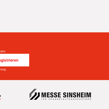
mehr.
gistrieren
rung
.