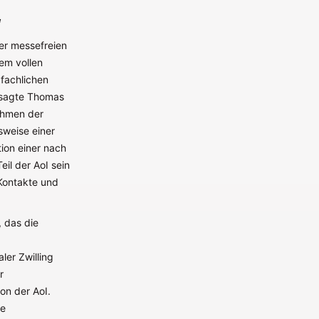
“
er messefreien
em vollen
fachlichen
, sagte Thomas
Rahmen der
sweise einer
ion einer nach
il der AoI sein
 Kontakte und
 das die
ler Zwilling
r
n der AoI.
ie