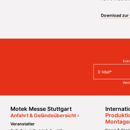
Download zur 
Exkl
Weit
Motek Messe Stuttgart
Internat
Produkti
Anfahrt & Geländeübersicht ›
Montage
Veranstalter