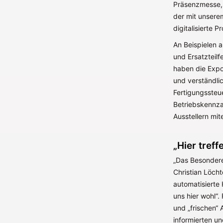
Präsenzmesse, a
der mit unser
digitalisierte 
An Beispielen 
und Ersatzteilf
haben die Expon
und verständli
Fertigungssteu
Betriebskennza
Ausstellern mi
„Hier treff
„Das Besondere 
Christian Löch
automatisierte 
uns hier wohl“
und „frischen“ 
informierten un