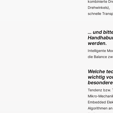
kombinierte Dr
Drehwinkels),
schnelle Trans
… und bitt
Handhabun
werden.
Intelligente M
die Balance zw
Welche tec
wichtig vo
besondere
Tendenz bzw. T
Mikro-Mechani
Embedded Elekt
Algorithmen an