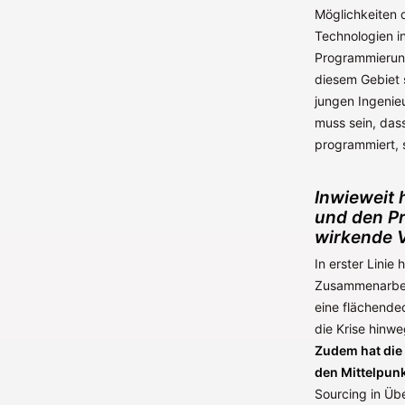
Möglichkeiten 
Technologien i
Programmierung
diesem Gebiet 
jungen Ingenieu
muss sein, das
programmiert, 
Inwieweit 
und den Pr
wirkende V
In erster Linie
Zusammenarbeit
eine flächende
die Krise hinw
Zudem hat die 
den Mittelpunk
Sourcing in Üb