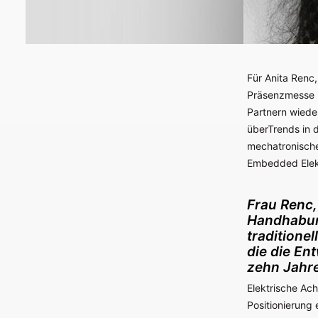
Für Anita Renc,
Präsenzmesse M
Partnern wieder
überTrends in
mechatronische
Embedded Elekt
Frau Renc,
Handhabun
traditione
die die En
zehn Jahr
Elektrische Ac
Positionierung 