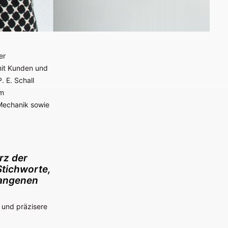
er
mit Kunden und
. E. Schall
em
-Mechanik sowie
rz der
Stichworte,
gangenen
 und präzisere