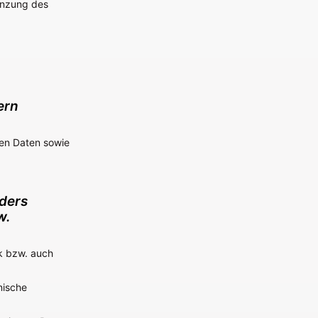
enzung des
ern
ten Daten sowie
ders
w.
k bzw. auch
nische