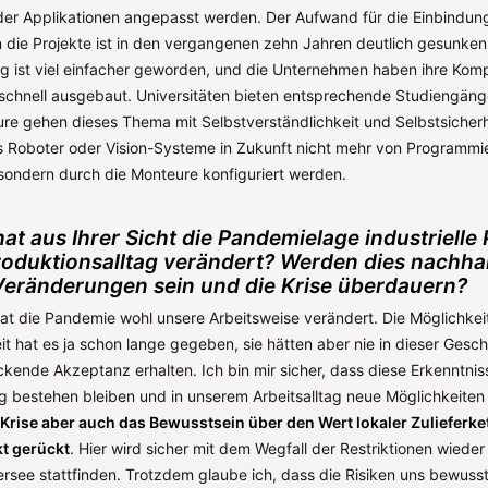
der Applikationen angepasst werden. Der Aufwand für die Einbindun
n die Projekte ist in den vergangenen zehn Jahren deutlich gesunken
 ist viel einfacher geworden, und die Unternehmen haben ihre Kom
schnell ausgebaut. Universitäten bieten entsprechende Studiengäng
re gehen dieses Thema mit Selbstverständlichkeit und Selbstsicherhe
s Roboter oder Vision-Systeme in Zukunft nicht mehr von Programmi
sondern durch die Monteure konfiguriert werden.
hat aus Ihrer Sicht die Pandemielage industrielle
oduktionsalltag verändert? Werden dies nachhal
eränderungen sein und die Krise überdauern?
 hat die Pandemie wohl unsere Arbeitsweise verändert. Die Möglichkeit
 hat es ja schon lange gegeben, sie hätten aber nie in dieser Gesch
ckende Akzeptanz erhalten. Ich bin mir sicher, dass diese Erkenntni
eg bestehen bleiben und in unserem Arbeitsalltag neue Möglichkeiten
Krise aber auch das Bewusstsein über den Wert lokaler Zulieferke
t gerückt
. Hier wird sicher mit dem Wegfall der Restriktionen wieder 
ersee stattfinden. Trotzdem glaube ich, dass die Risiken uns bewus