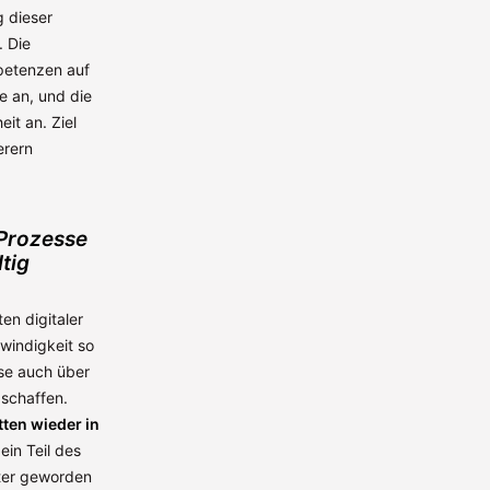
g dieser
. Die
petenzen auf
e an, und die
it an. Ziel
erern
 Prozesse
tig
en digitaler
windigkeit so
sse auch über
 schaffen.
tten wieder in
ein Teil des
ster geworden