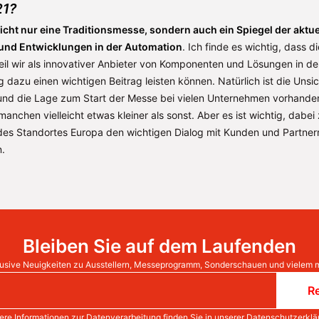
21?
nicht nur eine Traditionsmesse, sondern auch ein Spiegel der aktue
und Entwicklungen in der Automation
. Ich finde es wichtig, dass d
weil wir als innovativer Anbieter von Komponenten und Lösungen in de
 dazu einen wichtigen Beitrag leisten können. Natürlich ist die Unsi
nd die Lage zum Start der Messe bei vielen Unternehmen vorhanden.
manchen vielleicht etwas kleiner als sonst. Aber es ist wichtig, dabei
des Standortes Europa den wichtigen Dialog mit Kunden und Partnern
.
Bleiben Sie auf dem Laufenden
usive Neuigkeiten zu Ausstellern, Messeprogramm, Sonderschauen und vielem 
Re
ere Informationen zur Datenverarbeitung finden Sie in unserer
Datenschutzerklä