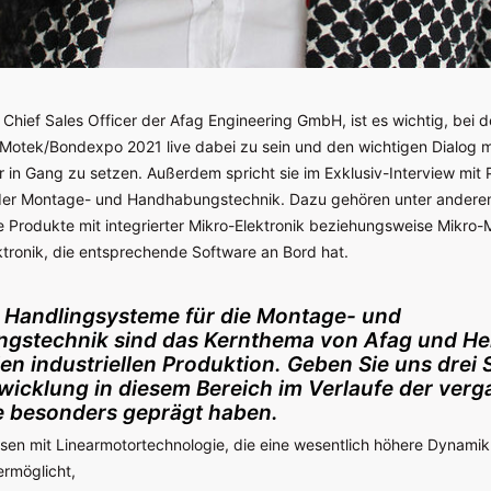
 Chief Sales Officer der Afag Engineering GmbH, ist es wichtig, bei d
otek/Bondexpo 2021 live dabei zu sein und den wichtigen Dialog 
 in Gang zu setzen. Außerdem spricht sie im Exklusiv-Interview mit P
 der Montage- und Handhabungstechnik. Dazu gehören unter ander
 Produkte mit integrierter Mikro-Elektronik beziehungsweise Mikro
ronik, die entsprechende Software an Bord hat.
 Handlingsysteme für die Montage- und
gstechnik sind das Kernthema von Afag und He
llen industriellen Produktion. Geben Sie uns drei 
twicklung in diesem Bereich im Verlaufe der ver
e besonders geprägt haben.
hsen mit Linearmotortechnologie, die eine wesentlich höhere Dynamik
ermöglicht,