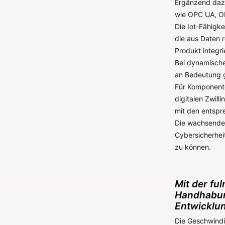
Ergänzend dazu
wie OPC UA, OP
Die Iot-Fähigk
die aus Daten r
Produkt integrie
Bei dynamische
an Bedeutung g
Für Komponent
digitalen Zwil
mit den entspr
Die wachsende
Cybersicherhei
zu können.
Mit der fu
Handhabun
Entwicklun
Die Geschwindi