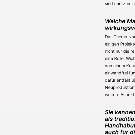
sind und zumind
Welche Ma
wirkungsv
Das Thema Nach
einigen Projekt
nicht nur die 
eine Rolle. Wic
von einem Kund
einwandfrei fun
dafür entfällt 
Neuproduktion 
weitere Aspekt
Sie kenne
als tradit
Handhabung
auch für d