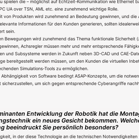
 spielen die – möglichst auf Echtzeit-Kommunikation wie Ethernet b
C UA over TSN, AML etc. eine zunehmend wichtige Rolle.
eit von Produkten wird zunehmend an Bedeutung gewinnen, und die 
elevante Informationen für den Kunden generieren, sollten idealerwei
rt sein.
n Bewegungen wird zunehmend das Thema funktionale Sicherheit (z
ewinnen, Achsregler müssen mehr und mehr entsprechende Fähigke
en und Subsysteme werden in Zukunft neben 3D-CAD und CAE-Date
linge bereitgestellt werden müssen, um den Kunden die virtuellen Inb
echenden Simulations-Tools zu ermöglichen.
 Abhängigkeit von Software bedingt ASAP-Konzepte, um die notwe
t sicherzustellen, um sich gegen entsprechende Cyberangriffe nachh
lminanten Entwicklung der Robotik hat die Mont
gstechnik ein neues Gesicht bekommen. Welch
g beeindruckt Sie persönlich besonders?
gkeit, in der diese Technologie an die technischen Notwendigkeiten 