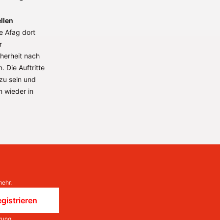
llen
ie Afag dort
r
cherheit nach
 Die Auftritte
 zu sein und
 wieder in
mehr.
gistrieren
rung
.