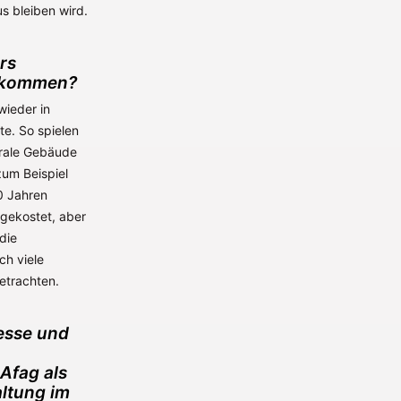
us bleiben wird.
rs
zukommen?
wieder in
te. So spielen
trale Gebäude
zum Beispiel
0 Jahren
 gekostet, aber
die
ch viele
etrachten.
esse und
Afag als
ltung im