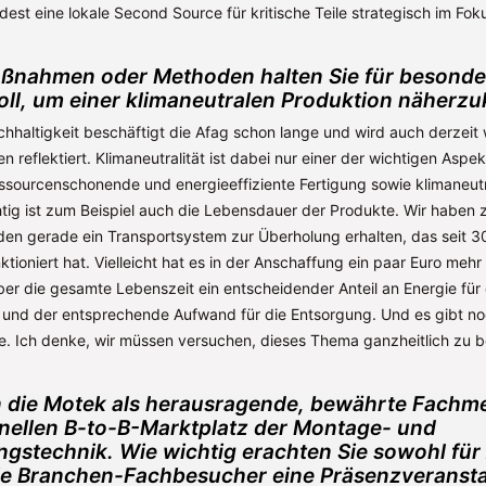
est eine lokale Second Source für kritische Teile strategisch im Fok
ßnahmen oder Methoden halten Sie für besonde
oll, um einer klimaneutralen Produktion näher
haltigkeit beschäftigt die Afag schon lange und wird auch derzeit 
en reflektiert. Klimaneutralität ist dabei nur einer der wichtigen Aspek
ressourcenschonende und energieeffiziente Fertigung sowie klimaneu
htig ist zum Beispiel auch die Lebensdauer der Produkte. Wir haben 
en gerade ein Transportsystem zur Überholung erhalten, das seit 3
ktioniert hat. Vielleicht hat es in der Anschaffung ein paar Euro mehr
über die gesamte Lebenszeit ein entscheidender Anteil an Energie für 
und der entsprechende Aufwand für die Entsorgung. Und es gibt no
e. Ich denke, wir müssen versuchen, dieses Thema ganzheitlich zu b
n die Motek als herausragende, bewährte Fachm
ionellen B-to-B-Marktplatz der Montage- und
stechnik. Wie wichtig erachten Sie sowohl für 
ie Branchen-Fachbesucher eine Präsenzveransta