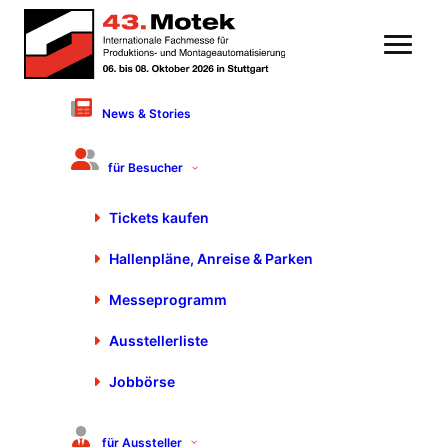
News & Stories
15. Juni 2021
Software für Montage
für Besucher
erobert Motek/Bondexpo
Tickets kaufen
2021
Hallenpläne, Anreise & Parken
Messeprogramm
Ausstellerliste
Jobbörse
für Aussteller