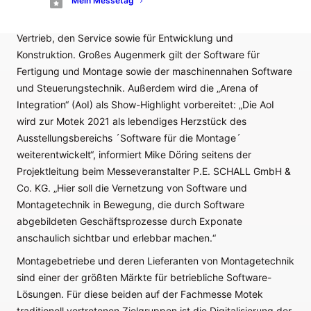
Mein Messetag
des Produkt-Lebenszyklus und umfasst mehrere Themen:
Software für das Product-Lifecycle-Management, für den
Vertrieb, den Service sowie für Entwicklung und
Konstruktion. Großes Augenmerk gilt der Software für
Fertigung und Montage sowie der maschinennahen Software
und Steuerungstechnik. Außerdem wird die „Arena of
Integration“ (AoI) als Show-Highlight vorbereitet: „Die AoI
wird zur Motek 2021 als lebendiges Herzstück des
Ausstellungsbereichs ´Software für die Montage´
weiterentwickelt“, informiert Mike Döring seitens der
Projektleitung beim Messeveranstalter P.E. SCHALL GmbH &
Co. KG. „Hier soll die Vernetzung von Software und
Montagetechnik in Bewegung, die durch Software
abgebildeten Geschäftsprozesse durch Exponate
anschaulich sichtbar und erlebbar machen.“
Montagebetriebe und deren Lieferanten von Montagetechnik
sind einer der größten Märkte für betriebliche Software-
Lösungen. Für diese beiden auf der Fachmesse Motek
traditionell vertretenen Zielgruppen ist die Digitalisierung der