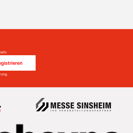
mehr.
gistrieren
rung
.