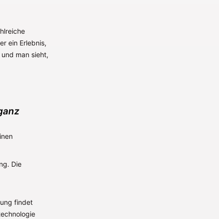
hlreiche
r ein Erlebnis,
 und man sieht,
 ganz
einen
ng. Die
ung findet
technologie