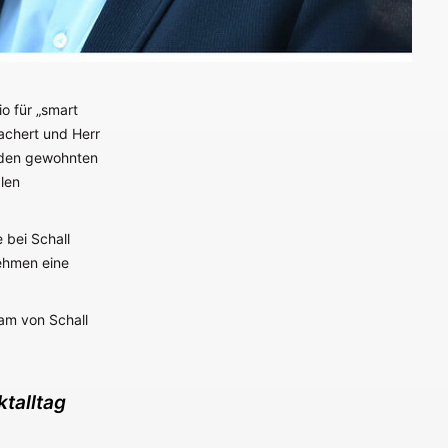
o für „smart
Bachert und Herr
 den gewohnten
len
 bei Schall
nehmen eine
eam von Schall
talltag