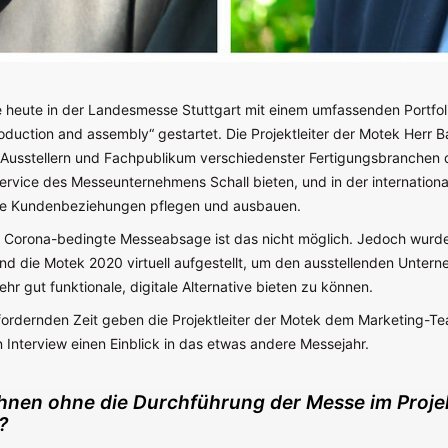
 heute in der Landesmesse Stuttgart mit einem umfassenden Portfoli
roduction and assembly“ gestartet. Die Projektleiter der Motek Herr 
Ausstellern und Fachpublikum verschiedenster Fertigungsbranchen
Service des Messeunternehmens Schall bieten, und in der internationa
re Kundenbeziehungen pflegen und ausbauen.
 Corona-bedingte Messeabsage ist das nicht möglich. Jedoch wurde
und die Motek 2020 virtuell aufgestellt, um den ausstellenden Unter
ehr gut funktionale, digitale Alternative bieten zu können.
sfordernden Zeit geben die Projektleiter der Motek dem Marketing-T
 Interview einen Einblick in das etwas andere Messejahr.
Ihnen ohne die Durchführung der Messe im Projek
?