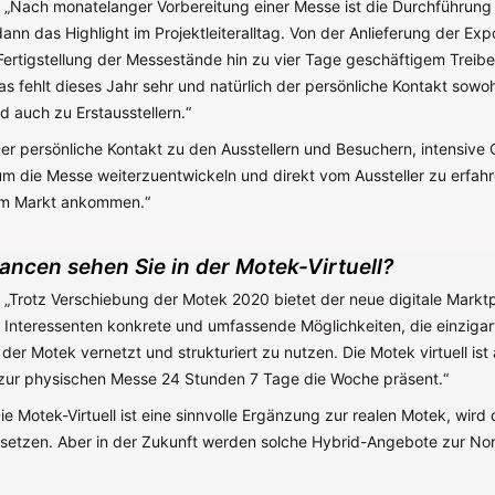
: „Nach monatelanger Vorbereitung einer Messe ist die Durchführung
ann das Highlight im Projektleiteralltag. Von der Anlieferung der Ex
Fertigstellung der Messestände hin zu vier Tage geschäftigem Treibe
s fehlt dieses Jahr sehr und natürlich der persönliche Kontakt sowoh
d auch zu Erstausstellern.“
Der persönliche Kontakt zu den Ausstellern und Besuchern, intensive
um die Messe weiterzuentwickeln und direkt vom Aussteller zu erfahr
m Markt ankommen.“
ncen sehen Sie in der Motek-Virtuell?
: „Trotz Verschiebung der Motek 2020 bietet der neue digitale Markt
d Interessenten konkrete und umfassende Möglichkeiten, die einzigar
 der Motek vernetzt und strukturiert zu nutzen. Die Motek virtuell ist
zur physischen Messe 24 Stunden 7 Tage die Woche präsent.“
ie Motek-Virtuell ist eine sinnvolle Ergänzung zur realen Motek, wird 
rsetzen. Aber in der Zukunft werden solche Hybrid-Angebote zur Nor