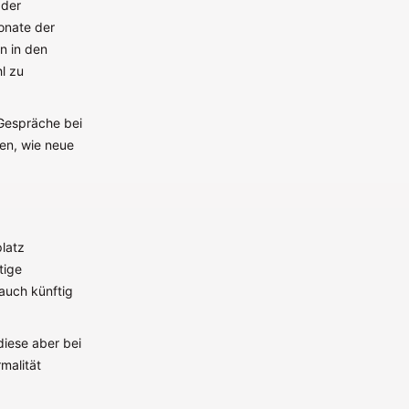
 der
ponate der
n in den
l zu
 Gespräche bei
en, wie neue
platz
tige
 auch künftig
diese aber bei
malität