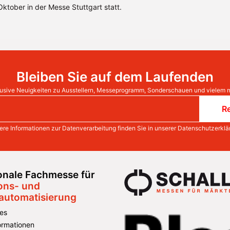
ktober in der Messe Stuttgart statt.
Bleiben Sie auf dem Laufenden
usive Neuigkeiten zu Ausstellern, Messeprogramm, Sonderschauen und vielem 
Re
ere Informationen zur Datenverarbeitung finden Sie in unserer
Datenschutzerklä
ionale Fachmesse für
ons- und
automatisierung
es
formationen