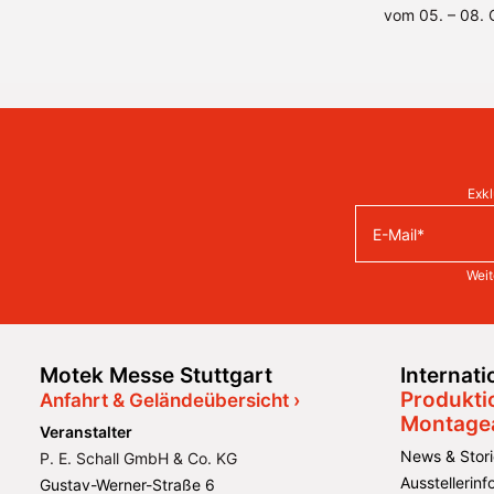
vom 05. – 08. O
Exkl
Weit
Motek Messe Stuttgart
Internat
Produkti
Anfahrt & Geländeübersicht ›
Montage
Veranstalter
News & Stori
P. E. Schall GmbH & Co. KG
Ausstellerin
Gustav-Werner-Straße 6